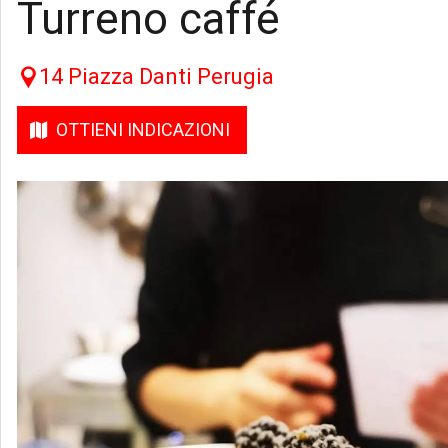
Turreno caffé
14 Piazza Danti Perugia
OTTIENI INDICAZIONI