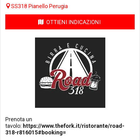
SS318 Pianello Perugia
OTTIENI INDICAZIONI
Prenota un
tavolo:
https://www.thefork.it/ristorante/road-
318-r816015#booking=