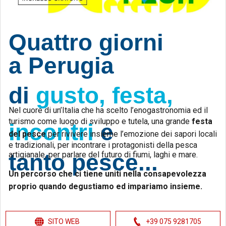
Quattro giorni
a Perugia
di
gusto, festa,
Nel cuore di un’Italia che ha scelto l’enogastronomia ed il
turismo come luogo di sviluppo e tutela, una grande
festa
incontri
e
del pesce
per rivivere insieme l’emozione dei sapori locali
e tradizionali, per incontrare i protagonisti della pesca
tanto pesce...
artigianale, per parlare del futuro di fiumi, laghi e mare.
Un percorso che ci tiene uniti nella consapevolezza
proprio quando degustiamo ed impariamo insieme.
SITO WEB
+39 075 9281705