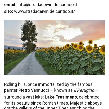
email:
info@stradadeivinidelcantico.it
sito:
www.stradadeivinidelcantico.it/
Rolling hills, once immortalized by the famous
painter Pietro Vannucci — known as
Il Perugino
—
surround a vast lake:
Lake Trasimeno
, celebrated
for its beauty since Roman times. Majestic abbeys
dot the valleys of the Upper Tiber, enriching the